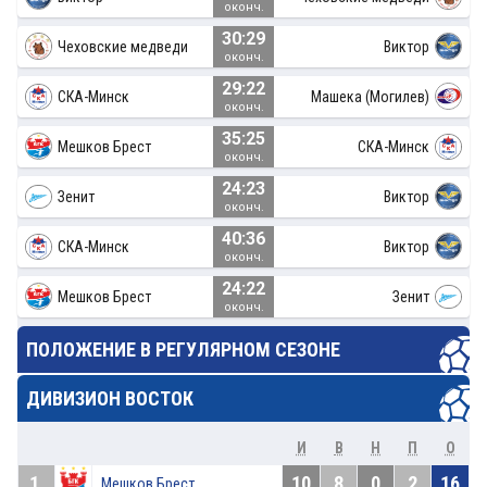
оконч.
30:29
Чеховские медведи
Виктор
оконч.
29:22
СКА-Минск
Машека (Могилев)
оконч.
35:25
Мешков Брест
СКА-Минск
оконч.
24:23
Зенит
Виктор
оконч.
40:36
СКА-Минск
Виктор
оконч.
24:22
Мешков Брест
Зенит
оконч.
ПОЛОЖЕНИЕ В РЕГУЛЯРНОМ СЕЗОНЕ
ДИВИЗИОН ВОСТОК
И
В
Н
П
О
1.
10
8
0
2
16
Мешков Брест