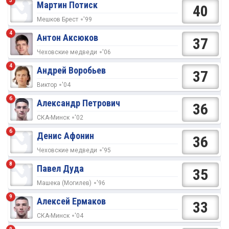
3
Мартин Потиск
40
Мешков Брест
'99
4
Антон Аксюков
37
Чеховские медведи
'06
4
Андрей Воробьев
37
Виктор
'04
6
Александр Петрович
36
СКА-Минск
'02
6
Денис Афонин
36
Чеховские медведи
'95
8
Павел Дуда
35
Машека (Могилев)
'96
9
Алексей Ермаков
33
СКА-Минск
'04