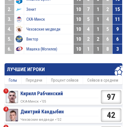
2.
10
7
1
2
15
Зенит
3.
10
5
1
4
11
СКА-Минск
4.
10
4
1
5
9
Чеховские медведи
5.
10
2
2
6
6
Виктор
6.
10
1
1
8
3
Машека (Могилев)
ЛУЧШИЕ ИГРОКИ
Голы
Передачи
Процент сейвов
Сейвов в среднем
1
Кирилл Рабчинский
97
СКА-Минск
'05
2
Дмитрий Кандыбин
42
Чеховские медведи
'02