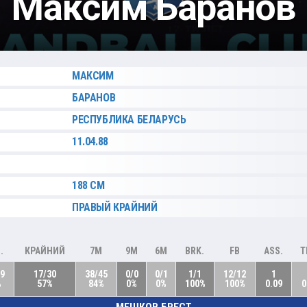
Максим Баранов
МАКСИМ
БАРАНОВ
РЕСПУБЛИКА БЕЛАРУСЬ
11.04.88
188 СМ
ПРАВЫЙ КРАЙНИЙ
.
КРАЙНИЙ
7M
9M
6M
BRK.
FB
ASS.
T
89
17/30
38/45
0/0
0/1
1/1
12/12
1
%
57%
84%
0%
0%
100%
100%
0.09
0