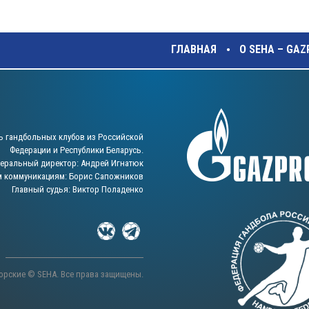
ГЛАВНАЯ
О SEHA – GA
ь гандбольных клубов из Российской
Федерации и Республики Беларусь.
неральный директор: Андрей Игнатюк
м коммуникациям: Борис Сапожников
Главный судья: Виктор Поладенко
орские © SEHA. Все права защищены.