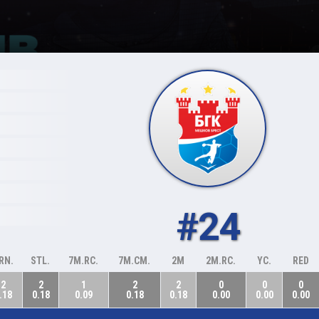
#24
RN.
STL.
7M.RC.
7M.CM.
2M
2M.RC.
YC.
RED
2
2
1
2
2
0
0
0
.18
0.18
0.09
0.18
0.18
0.00
0.00
0.00