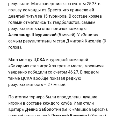
результате. Матч завершился со счётом 25:23 в
пользу команды из Бреста, что принесло ей
девятый титул за 15 турниров. В составе хозяев
голами отметились 12 гандболистов, самым
результативным стал новичок команды
Александр Шкуринский
(5 мячей). У «Зенита»
самым результативным стал Дмитрий Киселёв (9
голов).
Матч между
ЦСКА
и турецкой командой
«Сакарья»
стал игрой за третье место, москвичи
уверенно победили со счётом 46:27. В первом
тайме ЦСКА вообще показал редкую
результативность – 27 мячей.
По итогам турнира были определены лучшие
игроки в составе каждого клуба. Ими стали
вратарь
Денис Заболотин
(БГК «Мешков Брест»),
правый полусредний
Дмитрий Киселёв
(«Зенит»),