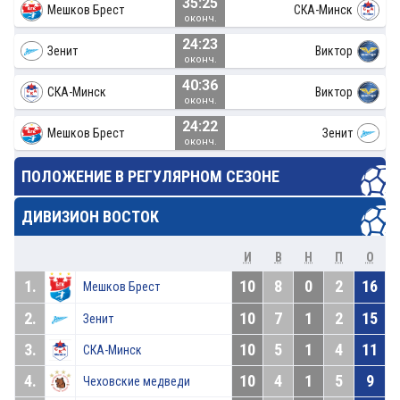
35:25
Мешков Брест
СКА-Минск
оконч.
24:23
Зенит
Виктор
оконч.
40:36
СКА-Минск
Виктор
оконч.
24:22
Мешков Брест
Зенит
оконч.
ПОЛОЖЕНИЕ В РЕГУЛЯРНОМ СЕЗОНЕ
ДИВИЗИОН ВОСТОК
И
В
Н
П
О
1.
10
8
0
2
16
Мешков Брест
2.
10
7
1
2
15
Зенит
3.
10
5
1
4
11
СКА-Минск
4.
10
4
1
5
9
Чеховские медведи