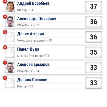
4
Андрей Воробьев
37
Виктор
'04
6
Александр Петрович
36
СКА-Минск
'02
6
Денис Афонин
36
Чеховские медведи
'95
8
Павел Дуда
35
Машека (Могилев)
'96
9
Алексей Ермаков
33
СКА-Минск
'04
9
Данила Сазонов
33
Виктор
'00