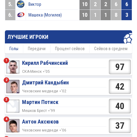
5.
10
2
2
6
6
Виктор
6.
10
1
1
8
3
Машека (Могилев)
ЛУЧШИЕ ИГРОКИ
Голы
Передачи
Процент сейвов
Сейвов в среднем
1
Кирилл Рабчинский
97
СКА-Минск
'05
2
Дмитрий Кандыбин
42
Чеховские медведи
'02
3
Мартин Потиск
40
Мешков Брест
'99
4
Антон Аксюков
37
Чеховские медведи
'06