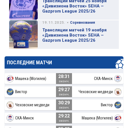
Трансляции матчей 25 ноября
«Дивизиона Восток» SEHA –
Gazprom League 2025/26
•
19.11.2025.
Соревнования
Трансляции матчей 19 ноября
«Дивизиона Восток» SEHA –
Gazprom League 2025/26
ПОСЛЕДНИЕ МАТЧИ
28:31
Машека (Могилев)
СКА-Минск
оконч.
29:27
Виктор
Чеховские медведи
оконч.
30:29
Чеховские медведи
Виктор
оконч.
29:22
СКА-Минск
Машека (Могилев)
оконч.