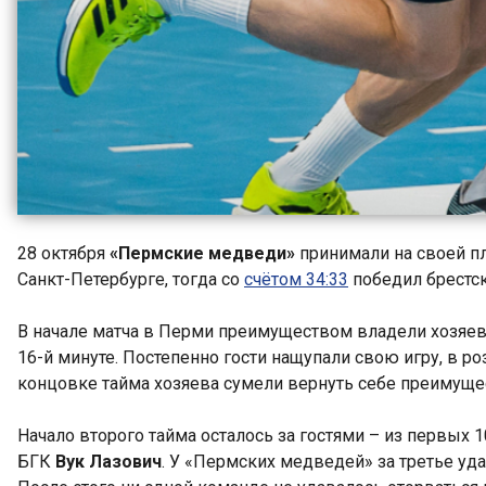
28 октября
«Пермские медведи»
принимали на своей 
Санкт-Петербурге, тогда со
счётом 34:33
победил брестск
В начале матча в Перми преимуществом владели хозяев
16-й минуте. Постепенно гости нащупали свою игру, в 
концовке тайма хозяева сумели вернуть себе преимущес
Начало второго тайма осталось за гостями – из первых
БГК
Вук Лазович
. У «Пермских медведей» за третье у