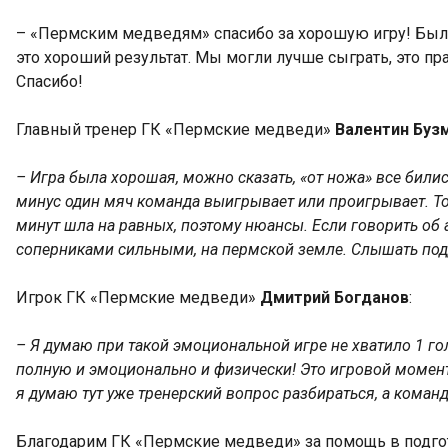
– «Пермским медведям» спасибо за хорошую игру! Было ч
это хороший результат. Мы могли лучше сыграть, это пр
Спасибо!
Главный тренер ГК «Пермские медведи»
Валентин Буз
– Игра была хорошая, можно сказать, «от ножа» все билис
минус один мяч команда выигрывает или проигрывает. То 
минут шла на равных, поэтому нюансы. Если говорить об 
соперниками сильными, на пермской земле. Слышать подд
Игрок ГК «Пермские медведи»
Дмитрий Богданов
:
– Я думаю при такой эмоциональной игре не хватило 1 гол
полную и эмоционально и физически! Это игровой момент,
я думаю тут уже тренерский вопрос разбираться, а коман
Благодарим ГК «Пермские медведи» за помощь в подго