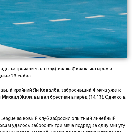
анды встречались в полуфинале Финала четырёх в
ные 23 сейва.
равый крайний
Ян Ковалёв
, забросивший 4 мяча уже к
й
Михаил Жила
вывел брестчан вперёд (14:13). Однако в
om League за новый клуб забросил опытный линейный
зяевам удалось забросить три мяча подряд за одну минуту.