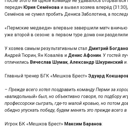
После этого ни одной команде не удавалось оторваться 
передач
Юрия Семёнова
и вывел хозяев вперёд (31:30),
Семёнов не сумел пробить Дениса Заболотина, а последн
«Пермские медведи» впервые завершили матч вничью в р
уже второй в сезоне: в первом туре дома они разделили
У хозяев самым результативным стал
Дмитрий Богдан
Андрей Тюрин, Ян Ковалёв и
Денис Афонин
. У гостей л
отличились
Вячеслав Шумак
,
Александр Шкуринский
и
Главный тренер БГК «Мешков Брест»
Эдуард Кокшаро
– Прежде всего хотел поздравить команду Перми за хорошую
«валидольный» был, но объективно говоря, по подбору иг
профессорски сыграть, где-то малой кровью, но потом дов
обидно упускать победу, будем менять это прежде всего в
Игрок БК «Мешков Брест»
Максим Баранов
: