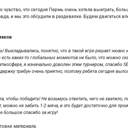
увство, что сегодня Пермь очень хотела выиграть, больше
авда, и мы это обсудили в раздевалке. Будем двигаться вп
маков
:
ь! Выкладывались, понятно, что в такой игре решает нюанс 
есть каких-то глобальных моментов не было, что можно сказ
атмосфере, я изначально доволен этим турниром, спасибо S
ержку трибун очень приятно, поэтому ребята сегодня вылож
а, чтобы победить! Не возьмусь ответить, чего не хватило,
 можно не забить 1-2 мяча, и это будет достаточно для про
де большое спасибо за игру!
товке материала.