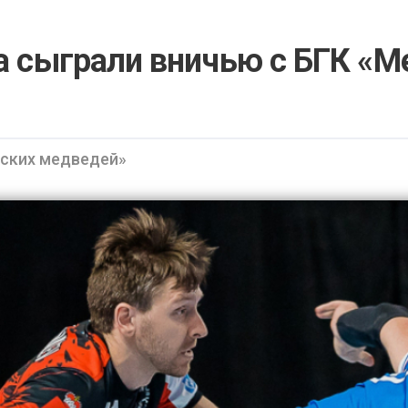
 сыграли вничью с БГК «М
мских медведей»