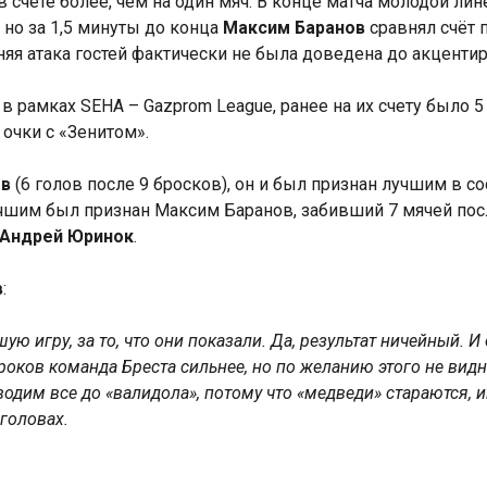
в счёте более, чем на один мяч. В конце матча молодой л
 но за 1,5 минуты до конца
Максим Баранов
сравнял счёт п
яя атака гостей фактически не была доведена до акцентир
амках SEHA – Gazprom League, ранее на их счету было 5 п
 очки с «Зенитом».
ов
(6 голов после 9 бросков), он и был признан лучшим в с
учшим был признан Максим Баранов, забивший 7 мячей после 
Андрей Юринок
.
в
:
 игру, за то, что они показали. Да, результат ничейный. И 
роков команда Бреста сильнее, но по желанию этого не вид
одим все до «валидола», потому что «медведи» стараются, и
 головах.