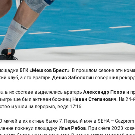
площадке
БГК «Мешков Брест»
. В прошлом сезоне эти ком
ий клуб, а его вратарь
Денис Заболотин
совершил рекорд
а, в их составе выделялись вратарь
Александр Попов
и п
розыгрыше был активен босниец
Невен Степанович.
На 24-
тво и ушли на перерыв, ведя 17:16.
 10 мячей в их активе было 7. Первый мяч в SEHA – Gazpr
даление покинул площадку
Илья Рябов
. При счёте 20:23 хо