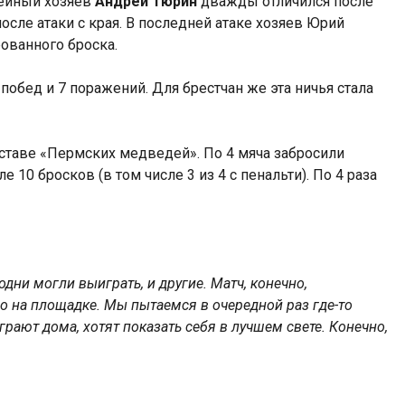
инейный хозяев
Андрей Тюрин
дважды отличился после
осле атаки с края. В последней атаке хозяев Юрий
ованного броска.
обед и 7 поражений. Для брестчан же эта ничья стала
оставе «Пермских медведей». По 4 мяча забросили
10 бросков (в том числе 3 из 4 с пенальти). По 4 раза
одни могли выиграть, и другие. Матч, конечно,
но на площадке. Мы пытаемся в очередной раз где-то
грают дома, хотят показать себя в лучшем свете. Конечно,