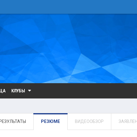
ИЦА
КЛУБЫ
РЕЗУЛЬТАТЫ
РЕЗЮМЕ
ВИДЕООБЗОР
ЗАЯВЛЕ