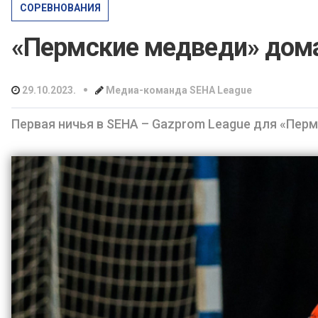
СОРЕВНОВАНИЯ
«Пермские медведи» дома
•
29.10.2023.
Медиа-команда SEHA League
Первая ничья в SEHA – Gazprom League для «Пер