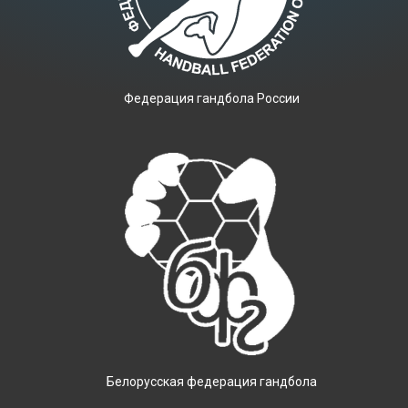
Фeдерация гандбола России
Белорусская федерация гандбола