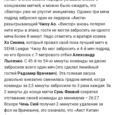
концовкам матчей, и можно было ожидать, что
«Виктор» уже не упустит инициативу. Однако три мяча
подряд забросил один из лидеров «Аиста»
разыгрывающий
Чжоу Ао.
«Виктор» вновь потерял
нити игры в атаке, гости не могли забросить ни одного
мяча более 8 минут. Надо отметить и вратаря хозяев
Хэ Синяна
, который провёл свой пока лучший матч в
SEHA League. Чжоу Ао мог забросить и 4-й мяч подряд,
но его бросок с 7-метрового отбил
Александр
Лысенко
. С 45-й по 54-ю минуты команды на двоих
забросили всего один мяч (это сделал линейный
гостей
Радомир Врачевич
). Эта голевая засуха
довольно внезапно сменилась градом мячей, когда
команды за 2,5 минуты забросили по 3 раза каждая. За
2 минуты до конца матча
Сунь Фанвэй
сократил
отставание своей команды до минимума – 26:27.
Вскоре
Чень Сюй
получил 2-минутное удаление за
фол на Врачевиче, это означало, что «Аист Китая»