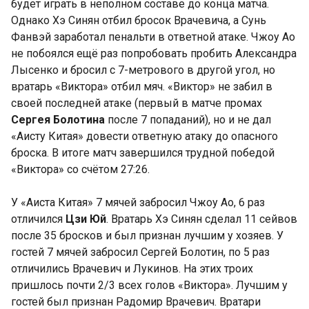
будет играть в неполном составе до конца матча.
Однако Хэ Синян отбил бросок Врачевича, а Сунь
Фанвэй заработал пенальти в ответной атаке. Чжоу Ао
не побоялся ещё раз попробовать пробить Александра
Лысенко и бросил с 7-метрового в другой угол, но
вратарь «Виктора» отбил мяч. «Виктор» не забил в
своей последней атаке (первый в матче промах
Сергея Болотина
после 7 попаданий), но и не дал
«Аисту Китая» довести ответную атаку до опасного
броска. В итоге матч завершился трудной победой
«Виктора» со счётом 27:26.
У «Аиста Китая» 7 мячей забросил Чжоу Ао, 6 раз
отличился
Цзи Юй
. Вратарь Хэ Синян сделал 11 сейвов
после 35 бросков и был признан лучшим у хозяев. У
гостей 7 мячей забросил Сергей Болотин, по 5 раз
отличились Врачевич и Лукинов. На этих троих
пришлось почти 2/3 всех голов «Виктора». Лучшим у
гостей был признан Радомир Врачевич. Вратари