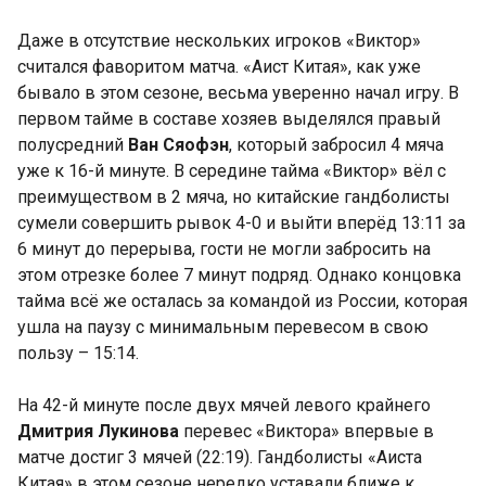
Даже в отсутствие нескольких игроков «Виктор»
считался фаворитом матча. «Аист Китая», как уже
бывало в этом сезоне, весьма уверенно начал игру. В
первом тайме в составе хозяев выделялся правый
полусредний
Ван Сяофэн
, который забросил 4 мяча
уже к 16-й минуте. В середине тайма «Виктор» вёл с
преимуществом в 2 мяча, но китайские гандболисты
сумели совершить рывок 4-0 и выйти вперёд 13:11 за
6 минут до перерыва, гости не могли забросить на
этом отрезке более 7 минут подряд. Однако концовка
тайма всё же осталась за командой из России, которая
ушла на паузу с минимальным перевесом в свою
пользу – 15:14.
На 42-й минуте после двух мячей левого крайнего
Дмитрия Лукинова
перевес «Виктора» впервые в
матче достиг 3 мячей (22:19). Гандболисты «Аиста
Китая» в этом сезоне нередко уставали ближе к