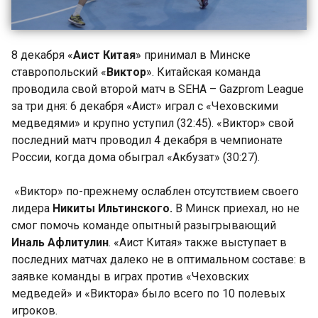
8 декабря «
Аист Китая
» принимал в Минске
ставропольский «
Виктор
». Китайская команда
проводила свой второй матч в SEHA – Gazprom League
за три дня: 6 декабря «Аист» играл с «Чеховскими
медведями» и крупно уступил (32:45). «Виктор» свой
последний матч проводил 4 декабря в чемпионате
России, когда дома обыграл «Акбузат» (30:27).
«Виктор» по-прежнему ослаблен отсутствием своего
лидера
Никиты Ильтинского.
В Минск приехал, но не
смог помочь команде опытный разыгрывающий
Иналь Афлитулин
. «Аист Китая» также выступает в
последних матчах далеко не в оптимальном составе: в
заявке команды в играх против «Чеховских
медведей» и «Виктора» было всего по 10 полевых
игроков.