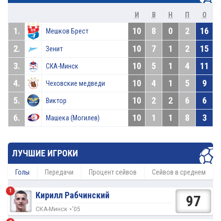
И
В
Н
П
О
1.
10
8
0
2
16
Мешков Брест
2.
10
7
1
2
15
Зенит
3.
10
5
1
4
11
СКА-Минск
4.
10
4
1
5
9
Чеховские медведи
5.
10
2
2
6
6
Виктор
6.
10
1
1
8
3
Машека (Могилев)
ЛУЧШИЕ ИГРОКИ
Голы
Передачи
Процент сейвов
Сейвов в среднем
1
Кирилл Рабчинский
97
СКА-Минск
'05