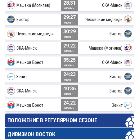
28:31
Машека (Могилев)
СКА-Минск
оконч.
29:27
Виктор
Чеховские медведи
оконч.
30:29
Чеховские медведи
Виктор
оконч.
29:22
СКА-Минск
Машека (Могилев)
оконч.
35:25
Мешков Брест
СКА-Минск
оконч.
24:23
Зенит
Виктор
оконч.
40:36
СКА-Минск
Виктор
оконч.
24:22
Мешков Брест
Зенит
оконч.
ПОЛОЖЕНИЕ В РЕГУЛЯРНОМ СЕЗОНЕ
ДИВИЗИОН ВОСТОК