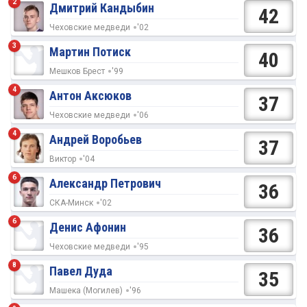
2
Дмитрий Кандыбин
42
Чеховские медведи
'02
3
Мартин Потиск
40
Мешков Брест
'99
4
Антон Аксюков
37
Чеховские медведи
'06
4
Андрей Воробьев
37
Виктор
'04
6
Александр Петрович
36
СКА-Минск
'02
6
Денис Афонин
36
Чеховские медведи
'95
8
Павел Дуда
35
Машека (Могилев)
'96