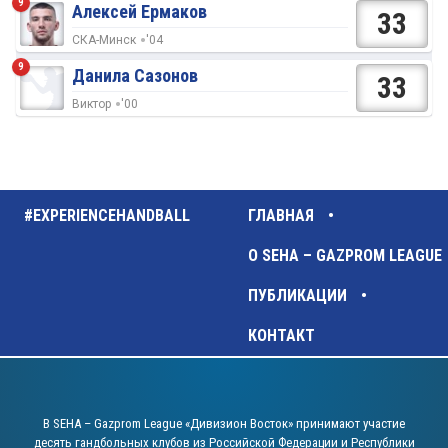
9
Алексей Ермаков
33
СКА-Минск
'04
9
Данила Сазонов
33
Виктор
'00
#EXPERIENCEHANDBALL
ГЛАВНАЯ
О SEHA – GAZPROM LEAGUE
ПУБЛИКАЦИИ
КОНТАКТ
В SEHA – Gazprom League «Дивизион Восток» принимают участие
десять гандбольных клубов из Российской Федерации и Республики