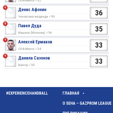
СКА-Минск
'02
6
Денис Афонин
36
Чеховские медведи
'95
8
Павел Дуда
35
Машека (Могилев)
'96
9
Алексей Ермаков
33
СКА-Минск
'04
9
Данила Сазонов
33
Виктор
'00
#EXPERIENCEHANDBALL
ГЛАВНАЯ
О SEHA – GAZPROM LEAGUE