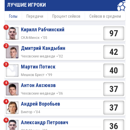
ЛУЧШИЕ ИГРОКИ
Голы
Передачи
Процент сейвов
Сейвов в среднем
1
Кирилл Рабчинский
97
СКА-Минск
'05
2
Дмитрий Кандыбин
42
Чеховские медведи
'02
3
Мартин Потиск
40
Мешков Брест
'99
4
Антон Аксюков
37
Чеховские медведи
'06
4
Андрей Воробьев
37
Виктор
'04
6
Александр Петрович
36