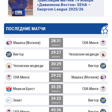
Трансляции матчей 19 ноября
«Дивизиона Восток» SEHA –
Gazprom League 2025/26
ПОСЛЕДНИЕ МАТЧИ
28:31
Машека (Могилев)
СКА-Минск
оконч.
29:27
Виктор
Чеховские медведи
оконч.
30:29
Чеховские медведи
Виктор
оконч.
29:22
СКА-Минск
Машека (Могилев)
оконч.
35:25
Мешков Брест
СКА-Минск
оконч.
24:23
Зенит
Виктор
оконч.
40:36
СКА-Минск
Виктор