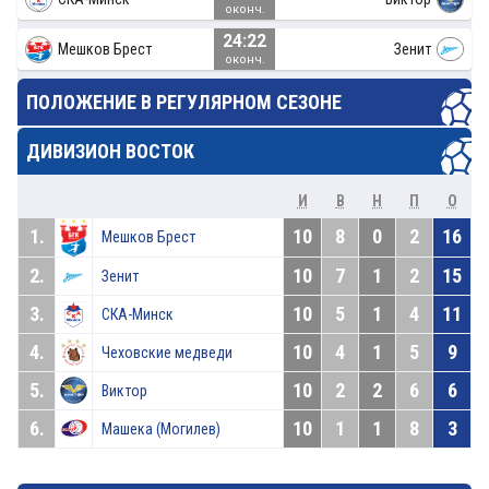
оконч.
24:22
Мешков Брест
Зенит
оконч.
ПОЛОЖЕНИЕ В РЕГУЛЯРНОМ СЕЗОНЕ
ДИВИЗИОН ВОСТОК
И
В
Н
П
О
1.
10
8
0
2
16
Мешков Брест
2.
10
7
1
2
15
Зенит
3.
10
5
1
4
11
СКА-Минск
4.
10
4
1
5
9
Чеховские медведи
5.
10
2
2
6
6
Виктор
6.
10
1
1
8
3
Машека (Могилев)