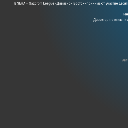
В SEHA – Gazprom League «Дивизион Восток» принимают участие десят
Ге
Директор по внешни
Авт