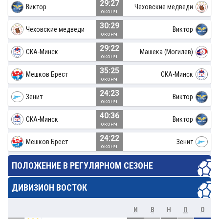
29:27
Виктор
Чеховские медведи
оконч.
30:29
Чеховские медведи
Виктор
оконч.
29:22
СКА-Минск
Машека (Могилев)
оконч.
35:25
Мешков Брест
СКА-Минск
оконч.
24:23
Зенит
Виктор
оконч.
40:36
СКА-Минск
Виктор
оконч.
24:22
Мешков Брест
Зенит
оконч.
ПОЛОЖЕНИЕ В РЕГУЛЯРНОМ СЕЗОНЕ
ДИВИЗИОН ВОСТОК
И
В
Н
П
О