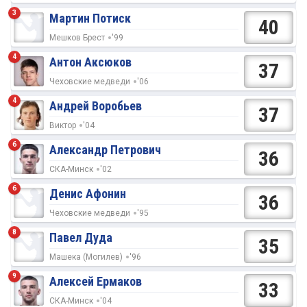
3
Мартин Потиск
40
Мешков Брест
'99
4
Антон Аксюков
37
Чеховские медведи
'06
4
Андрей Воробьев
37
Виктор
'04
6
Александр Петрович
36
СКА-Минск
'02
6
Денис Афонин
36
Чеховские медведи
'95
8
Павел Дуда
35
Машека (Могилев)
'96
9
Алексей Ермаков
33
СКА-Минск
'04