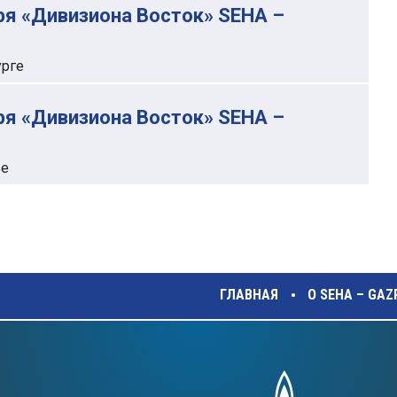
ря «Дивизиона Восток» SEHA –
урге
ря «Дивизиона Восток» SEHA –
ье
ГЛАВНАЯ
О SEHA – GA