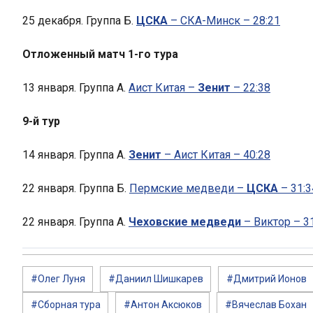
25 декабря. Группа Б.
ЦСКА
– СКА-Минск – 28:21
Отложенный матч 1-го тура
13 января. Группа А.
Аист Китая –
Зенит
– 22:38
9-й тур
14 января. Группа А.
Зенит
– Аист Китая – 40:28
22 января. Группа Б.
Пермские медведи –
ЦСКА
– 31:3
22 января. Группа А.
Чеховские медведи
– Виктор – 3
#Олег Луня
#Даниил Шишкарев
#Дмитрий Ионов
#Сборная тура
#Антон Аксюков
#Вячеслав Бохан