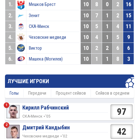
1.
10
8
0
2
16
Мешков Брест
2.
10
7
1
2
15
Зенит
3.
10
5
1
4
11
СКА-Минск
4.
10
4
1
5
9
Чеховские медведи
5.
10
2
2
6
6
Виктор
6.
10
1
1
8
3
Машека (Могилев)
ЛУЧШИЕ ИГРОКИ
Голы
Передачи
Процент сейвов
Сейвов в среднем
1
Кирилл Рабчинский
97
СКА-Минск
'05
2
Дмитрий Кандыбин
42
Чеховские медведи
'02