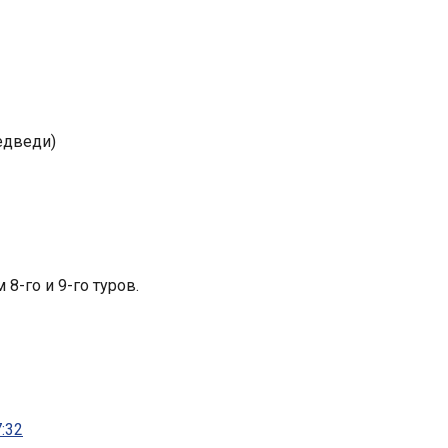
едведи)
8-го и 9-го туров.
:32