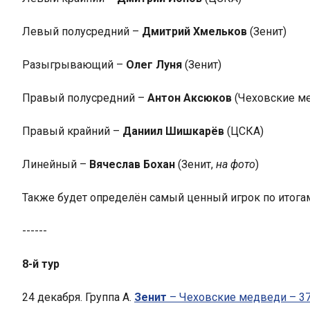
Левый полусредний –
Дмитрий Хмельков
(Зенит)
Разыгрывающий –
Олег Луня
(Зенит)
Правый полусредний –
Антон Аксюков
(Чеховские м
Правый крайний –
Даниил Шишкарёв
(ЦСКА)
Линейный –
Вячеслав Бохан
(Зенит,
на фото
)
Также будет определён самый ценный игрок по итогам 
------
8-й тур
24 декабря. Группа А.
Зенит
– Чеховские медведи – 37