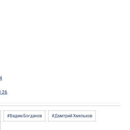
4
1:26
#Вадим Богданов
#Дмитрий Хмельков