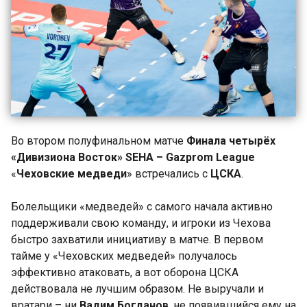
Во втором полуфинальном матче
Финала четырёх
«Дивизиона Восток»
SEHA
–
Gazprom
League
«
Чеховские медведи
»
встречались с
ЦСКА
.
Болельщики «медведей» с самого начала активно
поддерживали свою команду, и игроки из Чехова
быстро захватили инициативу в матче. В первом
тайме у «Чеховских медведей» получалось
эффективно атаковать, а вот оборона ЦСКА
действовала не лучшим образом. Не выручали и
вратари – ни
Вадим Богданов
, не появившийся ему на