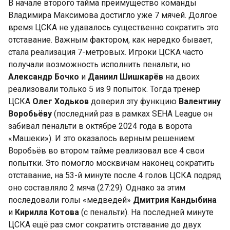
В начале второго тайма преимущество команды
Владимира Максимова достигло уже 7 мячей. Долгое
время ЦСКА не удавалось существенно сократить это
отставание. Важным фактором, как нередко бывает,
стала реализация 7-метровых. Игроки ЦСКА часто
получали возможность исполнить пенальти, но
Александр Бочко
и
Даниил Шишкарёв
на двоих
реализовали только 5 из 9 попыток. Тогда тренер
ЦСКА
Олег Ходьков
доверил эту функцию
Валентину
Воробьёву
(последний раз в рамках SEHA League он
забивал пенальти в октябре 2024 года в ворота
«Машеки»). И это оказалось верным решением:
Воробьёв во втором тайме реализовал все 4 свои
попытки. Это помогло москвичам наконец сократить
отставание, на 53-й минуте после 4 голов ЦСКА подряд
оно составляло 2 мяча (27:29). Однако за этим
последовали голы «медведей»
Дмитрия Кандыбина
и
Кирилла Котова
(с пенальти). На последней минуте
ЦСКА ещё раз смог сократить отставание до двух