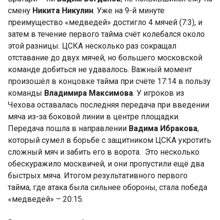
смену
Никита Никулин
. Уже на 9-й минуте
преимущество «медведей» достигло 4 мячей (7:3), и
затем в течение первого тайма счёт колебался около
этой разницы. ЦСКА несколько раз сокращал
отставание до двух мячей, но большего московской
команде добиться не удавалось. Важный момент
произошёл в концовке тайма при счёте 17:14 в пользу
команды
Владимира Максимова
. У игроков из
Чехова оставалась последняя передача при введении
мяча из-за боковой линии в центре площадки.
Передача пошла в направлении
Вадима Ибракова
,
который сумел в борьбе с защитником ЦСКА укротить
сложный мяч и забить его в ворота. Это несколько
обескуражило москвичей, и они пропустили ещё два
быстрых мяча. Итогом результативного первого
тайма, где атака была сильнее обороны, стала победа
«медведей» – 20:15.