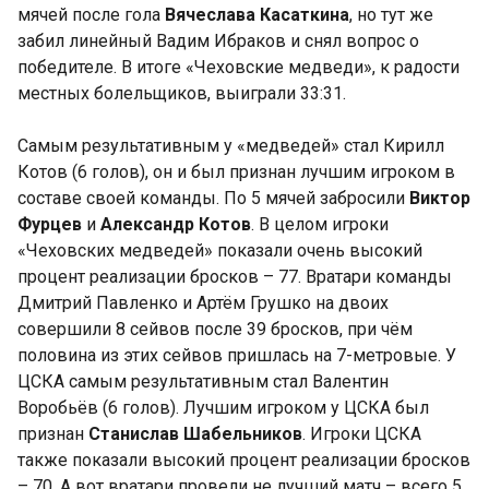
мячей после гола
Вячеслава Касаткина
, но тут же
забил линейный Вадим Ибраков и снял вопрос о
победителе. В итоге «Чеховские медведи», к радости
местных болельщиков, выиграли 33:31.
Самым результативным у «медведей» стал Кирилл
Котов (6 голов), он и был признан лучшим игроком в
составе своей команды. По 5 мячей забросили
Виктор
Фурцев
и
Александр Котов
. В целом игроки
«Чеховских медведей» показали очень высокий
процент реализации бросков – 77. Вратари команды
Дмитрий Павленко и Артём Грушко на двоих
совершили 8 сейвов после 39 бросков, при чём
половина из этих сейвов пришлась на 7-метровые. У
ЦСКА самым результативным стал Валентин
Воробьёв (6 голов). Лучшим игроком у ЦСКА был
признан
Станислав Шабельников
. Игроки ЦСКА
также показали высокий процент реализации бросков
– 70. А вот вратари провели не лучший матч – всего 5