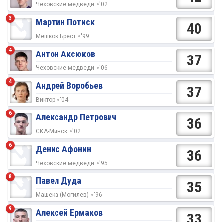
Чеховские медведи
'02
3
Мартин Потиск
40
Мешков Брест
'99
4
Антон Аксюков
37
Чеховские медведи
'06
4
Андрей Воробьев
37
Виктор
'04
6
Александр Петрович
36
СКА-Минск
'02
6
Денис Афонин
36
Чеховские медведи
'95
8
Павел Дуда
35
Машека (Могилев)
'96
9
Алексей Ермаков
33