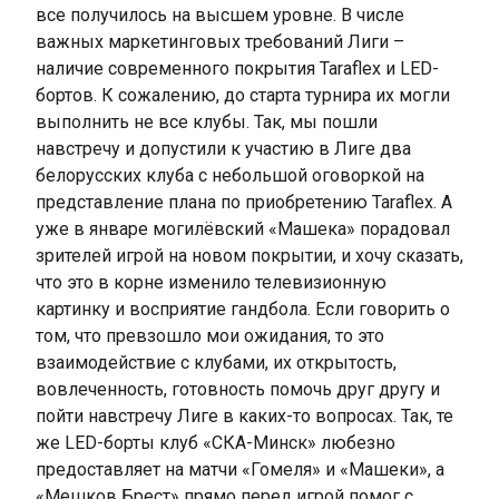
все получилось на высшем уровне. В числе
важных маркетинговых требований Лиги –
наличие современного покрытия Taraflex и LED-
бортов. К сожалению, до старта турнира их могли
выполнить не все клубы. Так, мы пошли
навстречу и допустили к участию в Лиге два
белорусских клуба с небольшой оговоркой на
представление плана по приобретению Taraflex. А
уже в январе могилёвский «Машека» порадовал
зрителей игрой на новом покрытии, и хочу сказать,
что это в корне изменило телевизионную
картинку и восприятие гандбола. Если говорить о
том, что превзошло мои ожидания, то это
взаимодействие с клубами, их открытость,
вовлеченность, готовность помочь друг другу и
пойти навстречу Лиге в каких-то вопросах. Так, те
же LED-борты клуб «СКА-Минск» любезно
предоставляет на матчи «Гомеля» и «Машеки», а
«Мешков Брест» прямо перед игрой помог с