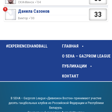
СКА-Минск
'04
9
Данила Сазонов
33
Виктор
'00
#EXPERIENCEHANDBALL
ГЛАВНАЯ
О SEHA – GAZPROM LEAGUE
ПУБЛИКАЦИИ
КОНТАКТ
В SEHA – Gazprom League «Дивизион Восток» принимают участие
десять гандбольных клубов из Российской Федерации и Республики
Беларусь.