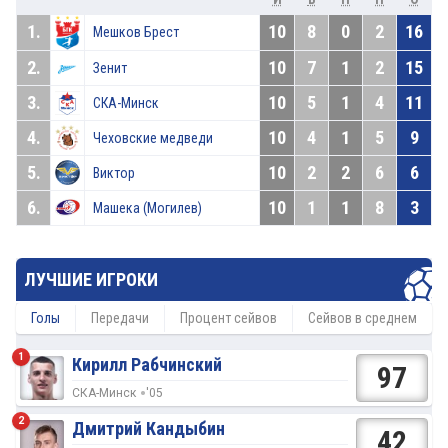
1.
10
8
0
2
16
Мешков Брест
2.
10
7
1
2
15
Зенит
3.
10
5
1
4
11
СКА-Минск
4.
10
4
1
5
9
Чеховские медведи
5.
10
2
2
6
6
Виктор
6.
10
1
1
8
3
Машека (Могилев)
ЛУЧШИЕ ИГРОКИ
Голы
Передачи
Процент сейвов
Сейвов в среднем
1
Кирилл Рабчинский
97
СКА-Минск
'05
2
Дмитрий Кандыбин
42