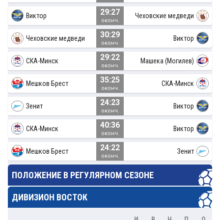
29:27
Виктор
Чеховские медведи
оконч.
30:29
Чеховские медведи
Виктор
оконч.
29:22
СКА-Минск
Машека (Могилев)
оконч.
35:25
Мешков Брест
СКА-Минск
оконч.
24:23
Зенит
Виктор
оконч.
40:36
СКА-Минск
Виктор
оконч.
24:22
Мешков Брест
Зенит
оконч.
ПОЛОЖЕНИЕ В РЕГУЛЯРНОМ СЕЗОНЕ
ДИВИЗИОН ВОСТОК
И
В
Н
П
О