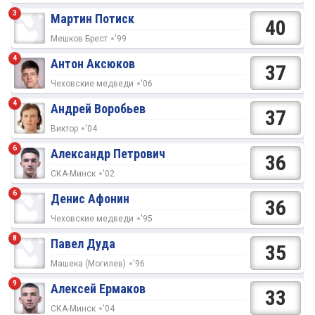
3
Мартин Потиск
40
Мешков Брест
'99
4
Антон Аксюков
37
Чеховские медведи
'06
4
Андрей Воробьев
37
Виктор
'04
6
Александр Петрович
36
СКА-Минск
'02
6
Денис Афонин
36
Чеховские медведи
'95
8
Павел Дуда
35
Машека (Могилев)
'96
9
Алексей Ермаков
33
СКА-Минск
'04