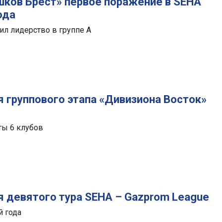
шков Брест» первое поражение в SEHA
ода
ил лидерство в группе А
 группового этапа «Дивизиона Восток»
ты 6 клубов
 девятого тура SEHA – Gazprom League
й года