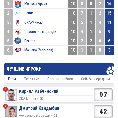
1.
10
8
0
2
16
Мешков Брест
2.
10
7
1
2
15
Зенит
3.
10
5
1
4
11
СКА-Минск
4.
10
4
1
5
9
Чеховские медведи
5.
10
2
2
6
6
Виктор
6.
10
1
1
8
3
Машека (Могилев)
ЛУЧШИЕ ИГРОКИ
Голы
Передачи
Процент сейвов
Сейвов в среднем
1
Кирилл Рабчинский
97
СКА-Минск
'05
2
Дмитрий Кандыбин
42
Чеховские медведи
'02