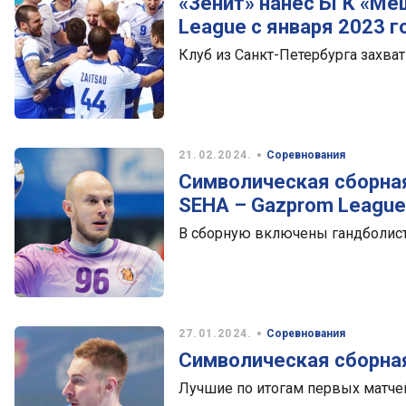
«Зенит» нанёс БГК «Ме
League с января 2023 г
Клуб из Санкт-Петербурга захват
•
21.02.2024.
Соревнования
Символическая сборная
SEHA – Gazprom League
В сборную включены гандболис
•
27.01.2024.
Соревнования
Символическая сборная
Лучшие по итогам первых матче