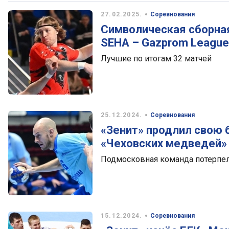
•
27.02.2025.
Соревнования
Символическая сборная
SEHA – Gazprom League
Лучшие по итогам 32 матчей
•
25.12.2024.
Соревнования
«Зенит» продлил свою
«Чеховских медведей»
Подмосковная команда потерпел
•
15.12.2024.
Соревнования