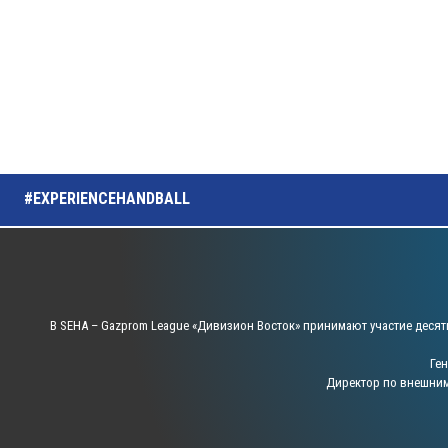
#EXPERIENCEHANDBALL
В SEHA – Gazprom League «Дивизион Восток» принимают участие десят
Ге
Директор по внешни