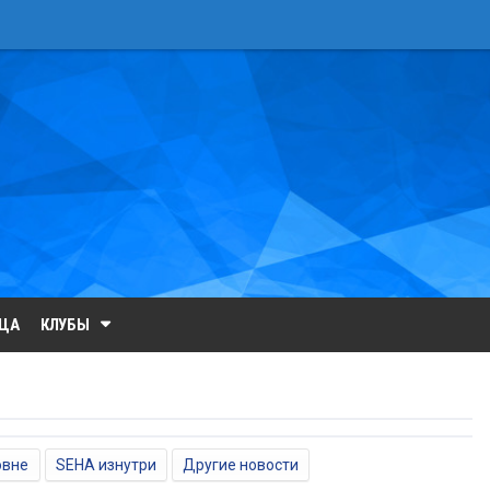
ИЦА
КЛУБЫ
овне
SEHA изнутри
Другие новости