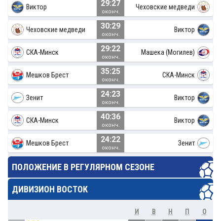
29:27
Виктор
Чеховские медведи
оконч.
30:29
Чеховские медведи
Виктор
оконч.
29:22
СКА-Минск
Машека (Могилев)
оконч.
35:25
Мешков Брест
СКА-Минск
оконч.
24:23
Зенит
Виктор
оконч.
40:36
СКА-Минск
Виктор
оконч.
24:22
Мешков Брест
Зенит
оконч.
ПОЛОЖЕНИЕ В РЕГУЛЯРНОМ СЕЗОНЕ
ДИВИЗИОН ВОСТОК
И
В
Н
П
О