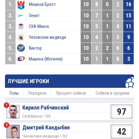
1.
10
8
0
2
16
Мешков Брест
2.
10
7
1
2
15
Зенит
3.
10
5
1
4
11
СКА-Минск
4.
10
4
1
5
9
Чеховские медведи
5.
10
2
2
6
6
Виктор
6.
10
1
1
8
3
Машека (Могилев)
ЛУЧШИЕ ИГРОКИ
Голы
Передачи
Процент сейвов
Сейвов в среднем
1
Кирилл Рабчинский
97
СКА-Минск
'05
2
Дмитрий Кандыбин
42
Чеховские медведи
'02