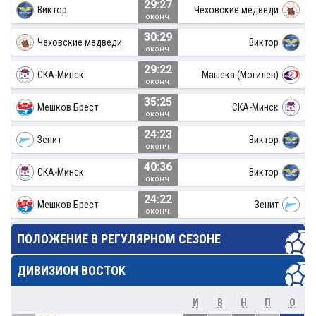
29:27
Виктор
Чеховские медведи
оконч.
30:29
Чеховские медведи
Виктор
оконч.
29:22
СКА-Минск
Машека (Могилев)
оконч.
35:25
Мешков Брест
СКА-Минск
оконч.
24:23
Зенит
Виктор
оконч.
40:36
СКА-Минск
Виктор
оконч.
24:22
Мешков Брест
Зенит
оконч.
ПОЛОЖЕНИЕ В РЕГУЛЯРНОМ СЕЗОНЕ
ДИВИЗИОН ВОСТОК
И
В
Н
П
О