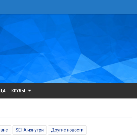
ИЦА
КЛУБЫ
овне
SEHA изнутри
Другие новости