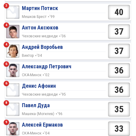
3
Мартин Потиск
40
Мешков Брест
'99
4
Антон Аксюков
37
Чеховские медведи
'06
4
Андрей Воробьев
37
Виктор
'04
6
Александр Петрович
36
СКА-Минск
'02
6
Денис Афонин
36
Чеховские медведи
'95
8
Павел Дуда
35
Машека (Могилев)
'96
9
Алексей Ермаков
33
СКА-Минск
'04