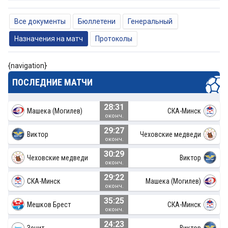
Все документы
Бюллетени
Генеральный
Назначения на матч
Протоколы
{navigation}
ПОСЛЕДНИЕ МАТЧИ
28:31
Машека (Могилев)
СКА-Минск
оконч.
29:27
Виктор
Чеховские медведи
оконч.
30:29
Чеховские медведи
Виктор
оконч.
29:22
СКА-Минск
Машека (Могилев)
оконч.
35:25
Мешков Брест
СКА-Минск
оконч.
24:23
Зенит
Виктор