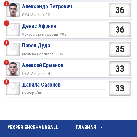
6
Александр Петрович
36
СКА-Минск
'02
6
Денис Афонин
36
Чеховские медведи
'95
8
Павел Дуда
35
Машека (Могилев)
'96
9
Алексей Ермаков
33
СКА-Минск
'04
9
Данила Сазонов
33
Виктор
'00
#EXPERIENCEHANDBALL
ГЛАВНАЯ