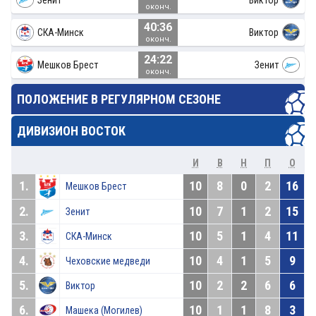
оконч.
40:36
СКА-Минск
Виктор
оконч.
24:22
Мешков Брест
Зенит
оконч.
ПОЛОЖЕНИЕ В РЕГУЛЯРНОМ СЕЗОНЕ
ДИВИЗИОН ВОСТОК
И
В
Н
П
О
1.
10
8
0
2
16
Мешков Брест
2.
10
7
1
2
15
Зенит
3.
10
5
1
4
11
СКА-Минск
4.
10
4
1
5
9
Чеховские медведи
5.
10
2
2
6
6
Виктор
6.
10
1
1
8
3
Машека (Могилев)