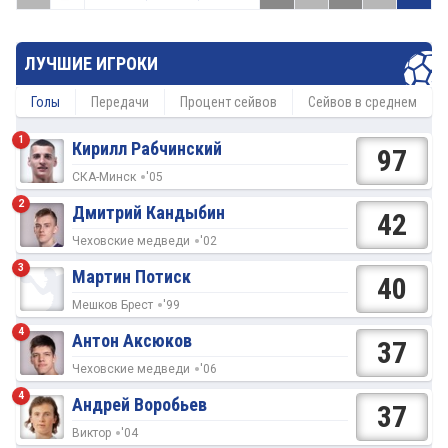
ЛУЧШИЕ ИГРОКИ
Голы
Передачи
Процент сейвов
Сейвов в среднем
1
Кирилл Рабчинский
97
СКА-Минск
'05
2
Дмитрий Кандыбин
42
Чеховские медведи
'02
3
Мартин Потиск
40
Мешков Брест
'99
4
Антон Аксюков
37
Чеховские медведи
'06
4
Андрей Воробьев
37
Виктор
'04