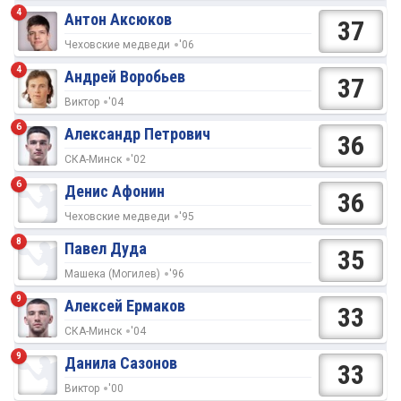
4
Антон Аксюков
37
Чеховские медведи
'06
4
Андрей Воробьев
37
Виктор
'04
6
Александр Петрович
36
СКА-Минск
'02
6
Денис Афонин
36
Чеховские медведи
'95
8
Павел Дуда
35
Машека (Могилев)
'96
9
Алексей Ермаков
33
СКА-Минск
'04
9
Данила Сазонов
33
Виктор
'00