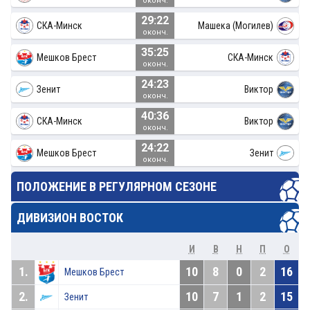
оконч.
29:22
СКА-Минск
Машека (Могилев)
оконч.
35:25
Мешков Брест
СКА-Минск
оконч.
24:23
Зенит
Виктор
оконч.
40:36
СКА-Минск
Виктор
оконч.
24:22
Мешков Брест
Зенит
оконч.
ПОЛОЖЕНИЕ В РЕГУЛЯРНОМ СЕЗОНЕ
ДИВИЗИОН ВОСТОК
И
В
Н
П
О
1.
10
8
0
2
16
Мешков Брест
2.
10
7
1
2
15
Зенит