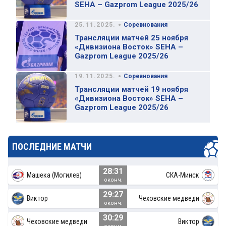
SEHA – Gazprom League 2025/26
•
25.11.2025.
Соревнования
Трансляции матчей 25 ноября
«Дивизиона Восток» SEHA –
Gazprom League 2025/26
•
19.11.2025.
Соревнования
Трансляции матчей 19 ноября
«Дивизиона Восток» SEHA –
Gazprom League 2025/26
ПОСЛЕДНИЕ МАТЧИ
28:31
Машека (Могилев)
СКА-Минск
оконч.
29:27
Виктор
Чеховские медведи
оконч.
30:29
Чеховские медведи
Виктор