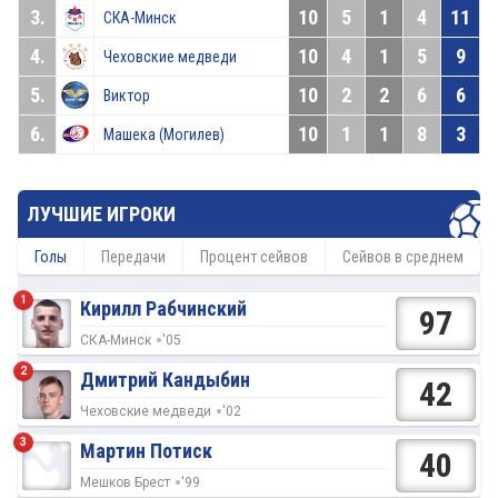
3.
10
5
1
4
11
СКА-Минск
4.
10
4
1
5
9
Чеховские медведи
5.
10
2
2
6
6
Виктор
6.
10
1
1
8
3
Машека (Могилев)
ЛУЧШИЕ ИГРОКИ
Голы
Передачи
Процент сейвов
Сейвов в среднем
1
Кирилл Рабчинский
97
СКА-Минск
'05
2
Дмитрий Кандыбин
42
Чеховские медведи
'02
3
Мартин Потиск
40
Мешков Брест
'99