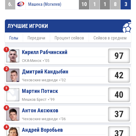
6.
10
1
1
8
3
Машека (Могилев)
ЛУЧШИЕ ИГРОКИ
Голы
Передачи
Процент сейвов
Сейвов в среднем
1
Кирилл Рабчинский
97
СКА-Минск
'05
2
Дмитрий Кандыбин
42
Чеховские медведи
'02
3
Мартин Потиск
40
Мешков Брест
'99
4
Антон Аксюков
37
Чеховские медведи
'06
4
Андрей Воробьев
37