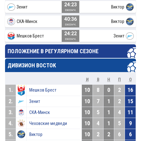
24:23
Зенит
Виктор
оконч.
40:36
СКА-Минск
Виктор
оконч.
24:22
Мешков Брест
Зенит
оконч.
ПОЛОЖЕНИЕ В РЕГУЛЯРНОМ СЕЗОНЕ
ДИВИЗИОН ВОСТОК
И
В
Н
П
О
1.
10
8
0
2
16
Мешков Брест
2.
10
7
1
2
15
Зенит
3.
10
5
1
4
11
СКА-Минск
4.
10
4
1
5
9
Чеховские медведи
5.
10
2
2
6
6
Виктор