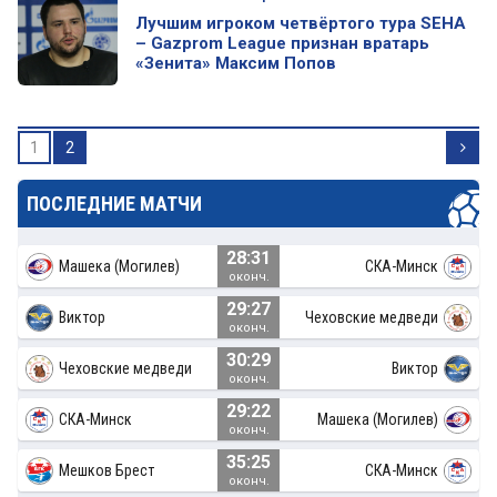
Лучшим игроком четвёртого тура SEHA
– Gazprom League признан вратарь
«Зенита» Максим Попов
1
2
ПОСЛЕДНИЕ МАТЧИ
28:31
Машека (Могилев)
СКА-Минск
оконч.
29:27
Виктор
Чеховские медведи
оконч.
30:29
Чеховские медведи
Виктор
оконч.
29:22
СКА-Минск
Машека (Могилев)
оконч.
35:25
Мешков Брест
СКА-Минск
оконч.