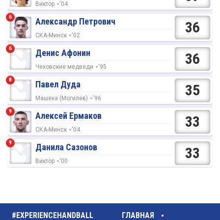
Виктор
'04
6
Александр Петрович
36
СКА-Минск
'02
6
Денис Афонин
36
Чеховские медведи
'95
8
Павел Дуда
35
Машека (Могилев)
'96
9
Алексей Ермаков
33
СКА-Минск
'04
9
Данила Сазонов
33
Виктор
'00
#EXPERIENCEHANDBALL
ГЛАВНАЯ