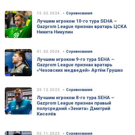
•
15.02.2024.
Соревнования
Лучшим игроком 10-го тура SEHA –
Gazprom League признан вратарь ЦСКА
Никита Никулин
•
01.02.2024.
Соревнования
Лучшим игроком 9-го тура SEHA –
Gazprom League признан вратарь
«Чеховских медведей» Артём Грушко
•
29.12.2023.
Соревнования
Лучшим игроком 8-го тура SEHA –
Gazprom League признан правый
полусредний «Зенита» Дмитрий
Киселёв
•
02.11.2023.
Соревнования