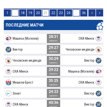
1
...
18
19
20
21
22
23
24
...
36
ПОСЛЕДНИЕ МАТЧИ
28:31
Машека (Могилев)
СКА-Минск
оконч.
29:27
Виктор
Чеховские медведи
оконч.
30:29
Чеховские медведи
Виктор
оконч.
29:22
СКА-Минск
Машека (Могилев)
оконч.
35:25
Мешков Брест
СКА-Минск
оконч.
24:23
Зенит
Виктор
оконч.
40:36
СКА-Минск
Виктор
оконч.