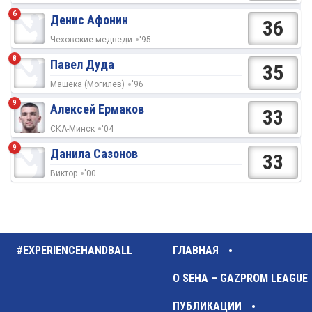
6
Денис Афонин
36
Чеховские медведи
'95
8
Павел Дуда
35
Машека (Могилев)
'96
9
Алексей Ермаков
33
СКА-Минск
'04
9
Данила Сазонов
33
Виктор
'00
#EXPERIENCEHANDBALL
ГЛАВНАЯ
О SEHA – GAZPROM LEAGUE
ПУБЛИКАЦИИ