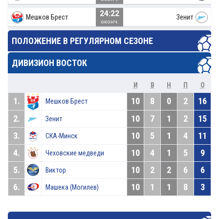
24:22
Мешков Брест
Зенит
оконч.
ПОЛОЖЕНИЕ В РЕГУЛЯРНОМ СЕЗОНЕ
ДИВИЗИОН ВОСТОК
И
В
Н
П
О
1.
10
8
0
2
16
Мешков Брест
2.
10
7
1
2
15
Зенит
3.
10
5
1
4
11
СКА-Минск
4.
10
4
1
5
9
Чеховские медведи
5.
10
2
2
6
6
Виктор
6.
10
1
1
8
3
Машека (Могилев)