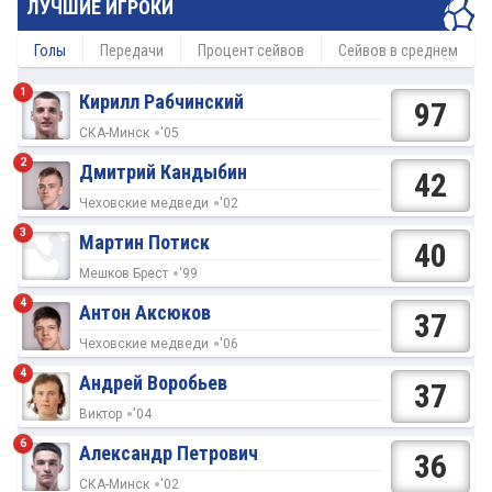
ЛУЧШИЕ ИГРОКИ
Голы
Передачи
Процент сейвов
Сейвов в среднем
1
Кирилл Рабчинский
97
СКА-Минск
'05
2
Дмитрий Кандыбин
42
Чеховские медведи
'02
3
Мартин Потиск
40
Мешков Брест
'99
4
Антон Аксюков
37
Чеховские медведи
'06
4
Андрей Воробьев
37
Виктор
'04
6
Александр Петрович
36
СКА-Минск
'02