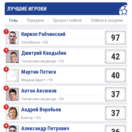
ЛУЧШИЕ ИГРОКИ
Голы
Передачи
Процент сейвов
Сейвов в среднем
1
Кирилл Рабчинский
97
СКА-Минск
'05
2
Дмитрий Кандыбин
42
Чеховские медведи
'02
3
Мартин Потиск
40
Мешков Брест
'99
4
Антон Аксюков
37
Чеховские медведи
'06
4
Андрей Воробьев
37
Виктор
'04
6
Александр Петрович
36