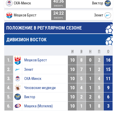
40:36
СКА-Минск
Виктор
оконч.
24:22
Мешков Брест
Зенит
оконч.
ПОЛОЖЕНИЕ В РЕГУЛЯРНОМ СЕЗОНЕ
ДИВИЗИОН ВОСТОК
И
В
Н
П
О
1.
10
8
0
2
16
Мешков Брест
2.
10
7
1
2
15
Зенит
3.
10
5
1
4
11
СКА-Минск
4.
10
4
1
5
9
Чеховские медведи
5.
10
2
2
6
6
Виктор
6.
10
1
1
8
3
Машека (Могилев)