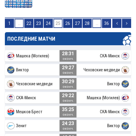
1
...
22
23
24
25
26
27
28
...
36
ПОСЛЕДНИЕ МАТЧИ
28:31
Машека (Могилев)
СКА-Минск
оконч.
29:27
Виктор
Чеховские медведи
оконч.
30:29
Чеховские медведи
Виктор
оконч.
29:22
СКА-Минск
Машека (Могилев)
оконч.
35:25
Мешков Брест
СКА-Минск
оконч.
24:23
Зенит
Виктор
оконч.