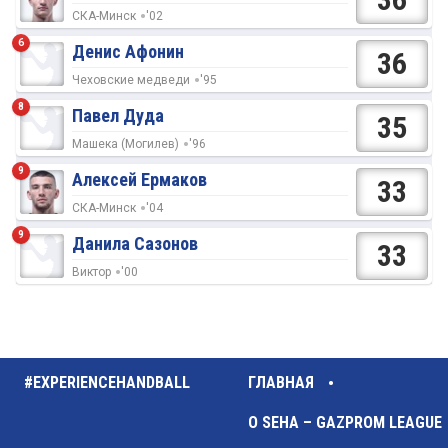
СКА-Минск
'02
6
Денис Афонин
36
Чеховские медведи
'95
8
Павел Дуда
35
Машека (Могилев)
'96
9
Алексей Ермаков
33
СКА-Минск
'04
9
Данила Сазонов
33
Виктор
'00
#EXPERIENCEHANDBALL
ГЛАВНАЯ
О SEHA – GAZPROM LEAGUE