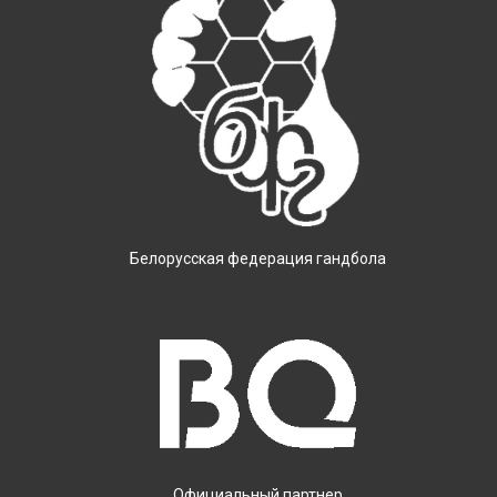
Белорусская федерация гандбола
Официальный партнер